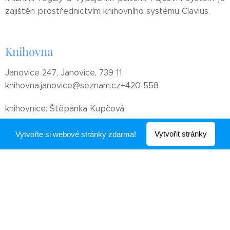
zajištěn prostřednictvím knihovního systému Clavius.
Knihovna
Janovice 247, Janovice, 739 11
knihovna.janovice@seznam.cz+420 558
knihovnice: Štěpánka Kupčová
Facebook:
Vytvořit stránky
Vytvořte si webové stránky zdarma!
Obecní úřad
Obec Janovice, Janovice 83, 739 11 Frýdlant nad
Ostravicí