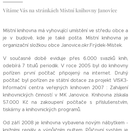
Vítáme Vás na stránkách Místní knihovny Janovice
Místní knihovna má vyhovující umístění ve středu obce a
je v budově, kde je také pošta. Místní knihovna je
organizační složkou obce Janovice,okr.Frýdek-Místek.
V současné době eviduje přes 6.000 svazků knih,
odebírá 7 titulů periodik. V roce 2005 byl do knihovny
pořízen první počítač připojený na internet. Druhý
počítač byl pořízen ze státní dotace za projekt VISK3-
Informační centra veřejných knihoven 2007 : Zahájení
knihovnických činností v MK Janovice. Knihovna získala
57.000 Kč na zakoupení počítače s příslušenstvím,
tiskárny a knihovnických programů.
Od září 2008 je knihovna vybavena novým nábytkem -
knižními regály a výpůjčním pultem. Půjčovní systém je